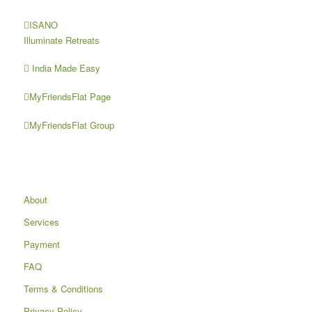
ISANO
Illuminate Retreats
India Made Easy
MyFriendsFlat Page
MyFriendsFlat Group
About
Services
Payment
FAQ
Terms & Conditions
Privacy Policy